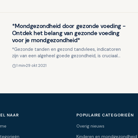
*Mondgezondheid door gezonde voeding -
Lifestyle en mondgezondheid
Ontdek het belang van gezonde voeding
voor je mondgezondheid*
*Gezonde tanden en gezond tandvlees, indicatoren
zijn van een algeheel goede gezondheid, is cruciaal
voor een optimale mondgezondheid. Ontdek hoe een
1 min
29 okt 2021
gezond eet…
EL NAAR
POPULAIRE CATEGORIEËN
ome
Overig nieuws
tegorieën
Kinderen en mondgezondheid