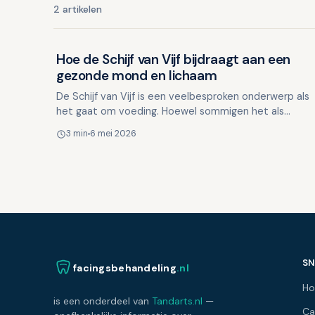
2 artikelen
Hoe de Schijf van Vijf bijdraagt aan een
Lifestyle en mondgezondheid
gezonde mond en lichaam
De Schijf van Vijf is een veelbesproken onderwerp als
het gaat om voeding. Hoewel sommigen het als
belerend ervaren, kan het ook gezien worden als een
3 min
6 mei 2026
uitnodigi…
SN
facingsbehandeling
.nl
H
is een onderdeel van
Tandarts.nl
—
Ca