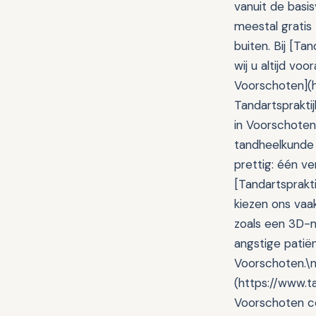
vanuit de basis
meestal gratis 
buiten. Bij [T
wij u altijd vo
Voorschoten](h
Tandartspraktij
in Voorschoten 
tandheelkunde 
prettig: één v
[Tandartsprakt
kiezen ons vaa
zoals een 3D-m
angstige patië
Voorschoten.\n
(https://www.t
Voorschoten ce