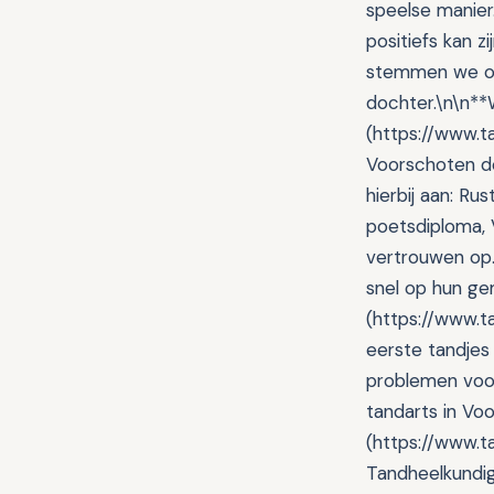
speelse manier.
positiefs kan z
stemmen we onz
dochter.\n\n**
(https://www.ta
Voorschoten do
hierbij aan: Ru
poetsdiploma, 
vertrouwen op. 
snel op hun gem
(https://www.t
eerste tandjes
problemen voo
tandarts in Vo
(https://www.ta
Tandheelkundig