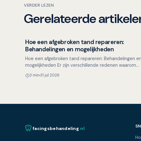
VERDER LEZEN
Gerelateerde artikele
Hoe een afgebroken tand repareren:
Overig nieuws
Behandelingen en mogelijkheden
Hoe een afgebroken tand repareren: Behandelingen e
mogelijkheden Er zijn verschillende redenen waarom
een stukje van een tand kan afbreken, zoals tijdens
3 min
31 jul 2026
het e…
SN
facingsbehandeling
.nl
H