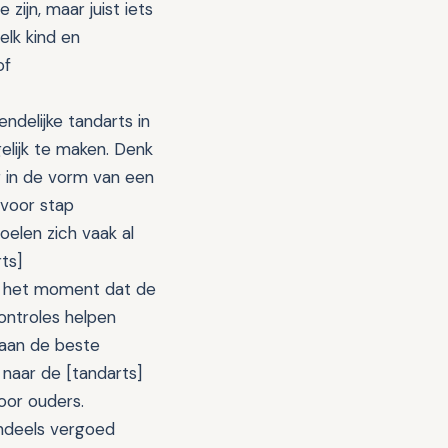
zijn, maar juist iets
elk kind en
of
endelijke tandarts in
elijk te maken. Denk
ng in de vorm van een
 voor stap
oelen zich vaak al
ts]
af het moment dat de
ontroles helpen
 aan de beste
 naar de [tandarts]
oor ouders.
endeels vergoed