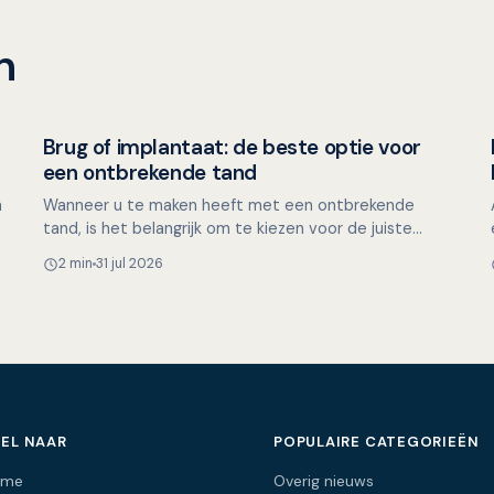
n
Brug of implantaat: de beste optie voor
Overig nieuws
een ontbrekende tand
n
Wanneer u te maken heeft met een ontbrekende
tand, is het belangrijk om te kiezen voor de juiste
tandvervanging. Dit kan namelijk invloed hebben op
2 min
31 jul 2026
uw kauwfunct…
EL NAAR
POPULAIRE CATEGORIEËN
ome
Overig nieuws