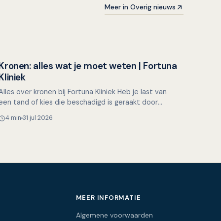
Meer in Overig nieuws
Kronen: alles wat je moet weten | Fortuna
Overig nieuws
Kliniek
Alles over kronen bij Fortuna Kliniek Heb je last van
een tand of kies die beschadigd is geraakt door
tandbederf, slijtage, een ongeluk of een uitgebreide
4 min
31 jul 2026
behan…
MEER INFORMATIE
Algemene voorwaarden