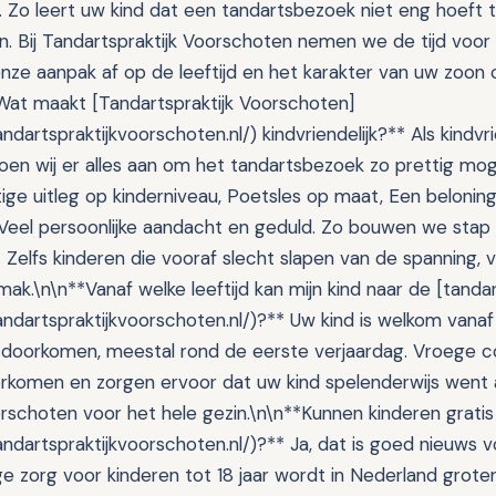
 Zo leert uw kind dat een tandartsbezoek niet eng hoeft te 
ijn. Bij Tandartspraktijk Voorschoten nemen we de tijd voor 
e aanpak af op de leeftijd en het karakter van uw zoon 
Wat maakt [Tandartspraktijk Voorschoten]
ndartspraktijkvoorschoten.nl/) kindvriendelijk?** Als kindvri
en wij er alles aan om het tandartsbezoek zo prettig mog
stige uitleg op kinderniveau, Poetsles op maat, Een beloni
Veel persoonlijke aandacht en geduld. Zo bouwen we stap
Zelfs kinderen die vooraf slecht slapen van de spanning, v
ak.\n\n**Vanaf welke leeftijd kan mijn kind naar de [tandar
andartspraktijkvoorschoten.nl/)?** Uw kind is welkom van
 doorkomen, meestal rond de eerste verjaardag. Vroege c
rkomen en zorgen ervoor dat uw kind spelenderwijs went
orschoten voor het hele gezin.\n\n**Kunnen kinderen gratis
ndartspraktijkvoorschoten.nl/)?** Ja, dat is goed nieuws v
e zorg voor kinderen tot 18 jaar wordt in Nederland grot