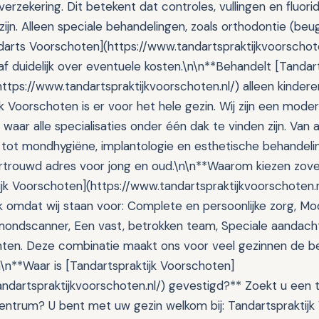
verzekering. Dit betekent dat controles, vullingen en fluo
zijn. Alleen speciale behandelingen, zoals orthodontie (beuge
andarts Voorschoten](https://www.tandartspraktijkvoorschot
oraf duidelijk over eventuele kosten.\n\n**Behandelt [Tandart
ttps://www.tandartspraktijkvoorschoten.nl/) alleen kinder
k Voorschoten is er voor het hele gezin. Wij zijn een moder
waar alle specialisaties onder één dak te vinden zijn. Van
tot mondhygiëne, implantologie en esthetische behandelin
ertrouwd adres voor jong en oud.\n\n**Waarom kiezen zove
ijk Voorschoten](https://www.tandartspraktijkvoorschoten.
k omdat wij staan voor: Complete en persoonlijke zorg, M
ondscanner, Een vast, betrokken team, Speciale aandach
nten. Deze combinatie maakt ons voor veel gezinnen de be
\n**Waar is [Tandartspraktijk Voorschoten]
andartspraktijkvoorschoten.nl/) gevestigd?** Zoekt u een t
ntrum? U bent met uw gezin welkom bij: Tandartspraktijk