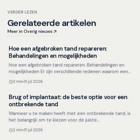
VERDER LEZEN
Gerelateerde artikelen
Meer in Overig nieuws
Hoe een afgebroken tand repareren:
Overig nieuws
Behandelingen en mogelijkheden
Hoe een afgebroken tand repareren: Behandelingen en
mogelijkheden Er zijn verschillende redenen waarom een
stukje van een tand kan afbreken, zoals tijdens het e…
3 min
31 jul 2026
Brug of implantaat: de beste optie voor een
Overig nieuws
ontbrekende tand
Wanneer u te maken heeft met een ontbrekende tand, is
het belangrijk om te kiezen voor de juiste
tandvervanging. Dit kan namelijk invloed hebben op uw
2 min
31 jul 2026
kauwfunct…