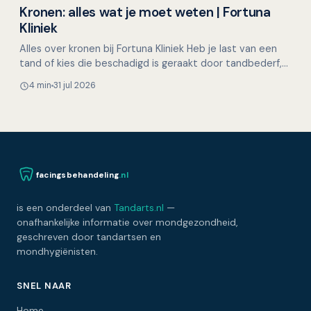
Kronen: alles wat je moet weten | Fortuna
Overig nieuws
Kliniek
Alles over kronen bij Fortuna Kliniek Heb je last van een
tand of kies die beschadigd is geraakt door tandbederf,
slijtage, een ongeluk of een uitgebreide behan…
4 min
31 jul 2026
facingsbehandeling
.nl
is een onderdeel van
Tandarts.nl
—
onafhankelijke informatie over mondgezondheid,
geschreven door tandartsen en
mondhygiënisten.
SNEL NAAR
Home