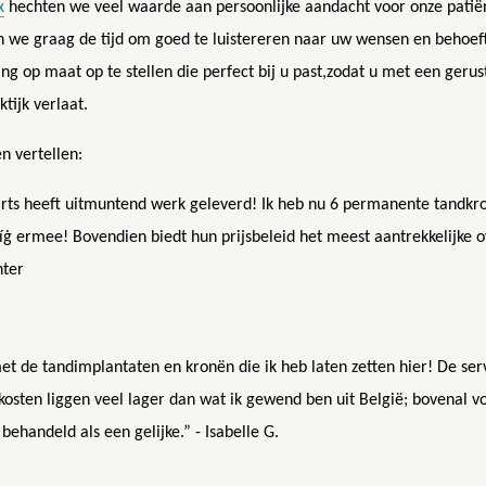
x
hechten we veel waarde aan persoonlijke aandacht voor onze patiënt
we graag de tijd om goed te luistereren naar uw wensen en behoe
g op maat op te stellen die perfect bij u past,zodat u met een gerus
tijk verlaat.
n vertellen:
rts heeft uitmuntend werk geleverd! Ik heb nu 6 permanente tandkro
íġ ermee! Bovendien biedt hun prijsbeleid het meest aantrekkelijke o
nter
 met de tandimplantaten en kronën die ik heb laten zetten hier! De ser
 kosten liggen veel lager dan wat ik gewend ben uit België; bovenal v
ehandeld als een gelijke.” - Isabelle G.