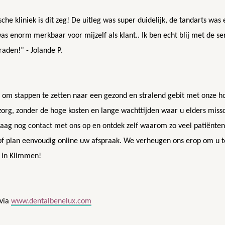
che kliniek is dit zeg! De uitleg was super duidelijk, de tandarts was
was enorm merkbaar voor mijzelf als klant.. Ik ben echt blij met de se
aden!” - Jolande P.
r om stappen te zetten naar een gezond en stralend gebit met onze 
org, zonder de hoge kosten en lange wachttijden waar u elders mis
aag nog contact met ons op en ontdek zelf waarom zo veel patiënte
f plan eenvoudig online uw afspraak. We verheugen ons erop om u t
d in Klimmen!
 via
www.dentalbenelux.com