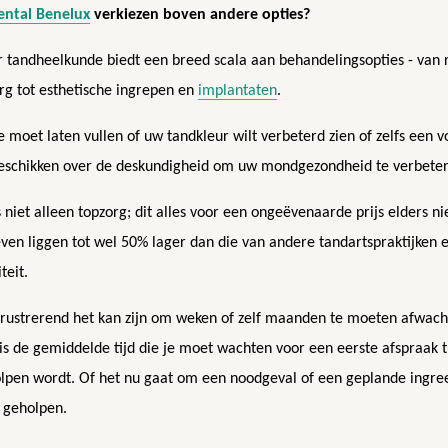
ental Benelux
verkiezen boven andere opties?
r tandheelkunde biedt een breed scala aan behandelingsopties - van 
rg tot esthetische ingrepen en
implantaten
.
e moet laten vullen of uw tandkleur wilt verbeterd zien of zelfs een v
 beschikken over de deskundigheid om uw mondgezondheid te verbete
 niet alleen topzorg; dit alles voor een ongeëvenaarde prijs elders ni
ven liggen tot wel 50% lager dan die van andere tandartspraktijken 
teit.
rustrerend het kan zijn om weken of zelf maanden te moeten afwach
 is de gemiddelde tijd die je moet wachten voor een eerste afspraak 
olpen wordt. Of het nu gaat om een noodgeval of een geplande ingre
n geholpen.