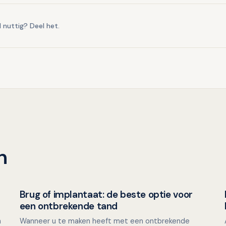
l nuttig? Deel het.
n
Brug of implantaat: de beste optie voor
Overig nieuws
een ontbrekende tand
n
Wanneer u te maken heeft met een ontbrekende