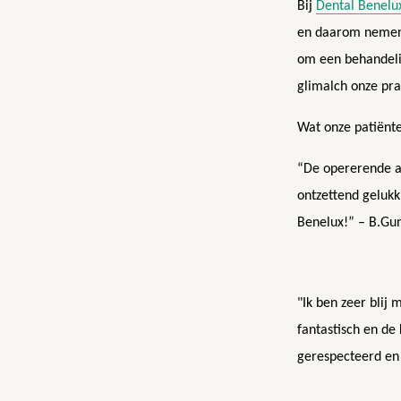
Bij
Dental Benelu
en daarom nemen 
om een behandelin
glimalch onze prak
Wat onze patiënte
“De opererende a
ontzettend gelukk
Benelux!” – B.Gu
"Ik ben zeer blij
fantastisch en de
gerespecteerd en b