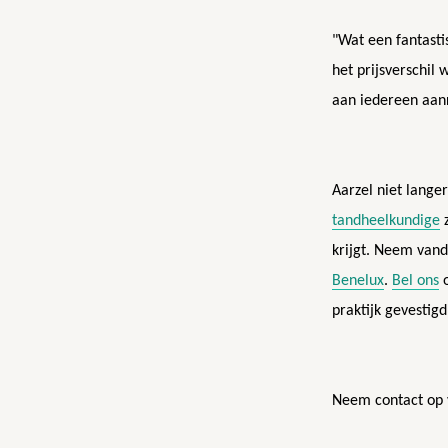
"Wat een fantastis
het prijsverschil 
aan iedereen aanr
Aarzel niet lange
tandheelkundige
z
krijgt. Neem vand
Benelux
.
Bel ons
o
praktijk gevestig
Neem contact op