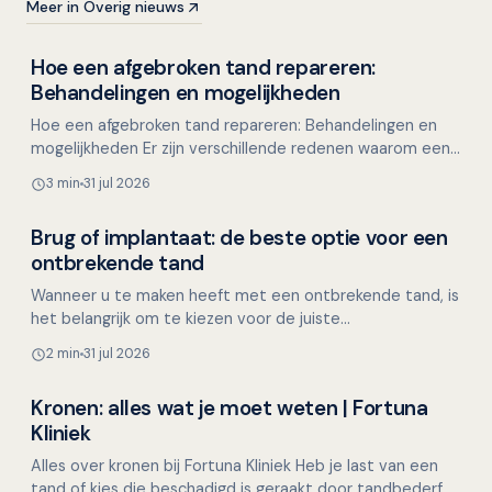
Meer in Overig nieuws
Hoe een afgebroken tand repareren:
Overig nieuws
Behandelingen en mogelijkheden
Hoe een afgebroken tand repareren: Behandelingen en
mogelijkheden Er zijn verschillende redenen waarom een
stukje van een tand kan afbreken, zoals tijdens het e…
3 min
31 jul 2026
Brug of implantaat: de beste optie voor een
Overig nieuws
ontbrekende tand
Wanneer u te maken heeft met een ontbrekende tand, is
het belangrijk om te kiezen voor de juiste
tandvervanging. Dit kan namelijk invloed hebben op uw
2 min
31 jul 2026
kauwfunct…
Kronen: alles wat je moet weten | Fortuna
Overig nieuws
Kliniek
Alles over kronen bij Fortuna Kliniek Heb je last van een
tand of kies die beschadigd is geraakt door tandbederf,