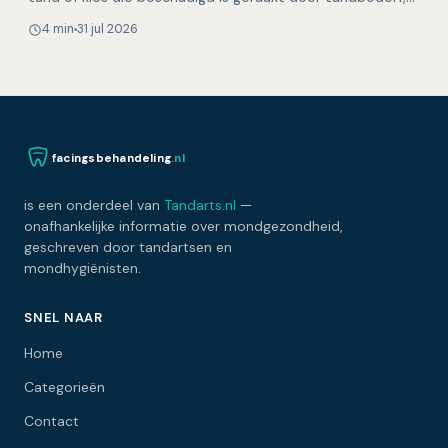
slijtage, een ongeluk of een uitgebreide behan…
4 min
31 jul 2026
facingsbehandeling
.nl
is een onderdeel van
Tandarts.nl
—
onafhankelijke informatie over mondgezondheid,
geschreven door tandartsen en
mondhygiënisten.
SNEL NAAR
Home
Categorieën
Contact